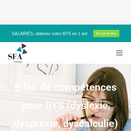
SALARIÉS, obtenez votre BTS en 1 an!
En savoir plus
Bilan de compétences
pour DYS (dyslexie,
dyspraxie, dyscalculie)